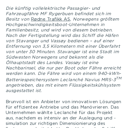
Die künftig vollelektrische Passagier- und
Fahrzeugfähre MF Rygerbuen befindet sich im
Besitz von
Rødne Trafikk AS
, Norwegens größtem
Hochgeschwindigkeitsboot-Unternehmen in
Familienbesitz, und wird von diesem betrieben.
Nach der Fertigstellung wird das Schiff die Häfen
von Stavanger und Vassøy bedienen – auf einer
Entfernung von 3,5 Kilometern mit einer Überfahrt
von unter 30 Minuten. Stavanger ist eine Stadt im
Südwesten Norwegens und bekannt als die
Ölhauptstadt des Landes. Vassøy ist eine
Nachbarinsel, die nur per Boot oder Fähre erreicht
werden kann. Die Fähre wird von einem 940-kWh-
TM
Batteriespeichersystem Leclanché Navius MRS-3
angetrieben, das mit einem Flüssigkeitskühlsystem
ausgestattet ist.
Brunvoll ist ein Anbieter von innovativen Lösungen
für effizientee Antriebe und das Manövrieren. Das
Unternehmen wählte Leclanché für das Projekt
aus, nachdem es intensiv an der Auslegung und -
simulation zur richtigen Dimensionierung des