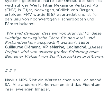
Systems gearbeitet hatte. Der Umbau des Schiffes
wird auf der Werft
Fitjar Mekaniske Verksted AS
(FMV) in Fitjar, Norwegen, südlich von Bergen,
erfolgen. FMV wurde 1957 gegründet und ist für
den Bau von hochwertigen Fischerbooten und
Fähren bekannt.
„
Wir sind dankbar, dass wir von Brunvoll für diese
wichtige norwegische Fähre für den Insel- und
Festlandverkehr ausgewählt wurden
“
,
sagte
Guillaume Clément, VP eMarine, Leclanché.
„
Dieses
Projekt wird von unserer großen Erfahrung beim
Bau einer Vielzahl von Schiffsprojekten profitieren.
“
# # #
Navius MRS-3 ist ein Warenzeichen von Leclanché
SA. Alle anderen Markennamen sind das Eigentum
ihrer jeweiligen Inhaber.