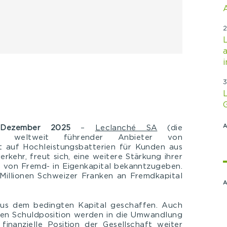
2
i
3
 Dezember 2025
–
Leclanché SA
(die
ein weltweit führender Anbieter von
rt auf Hochleistungsbatterien für Kunden aus
rkehr, freut sich, eine weitere Stärkung ihrer
g von Fremd- in Eigenkapital bekanntzugeben.
 Millionen Schweizer Franken an Fremdkapital
us dem bedingten Kapital geschaffen. Auch
den Schuldposition werden in die Umwandlung
inanzielle Position der Gesellschaft weiter