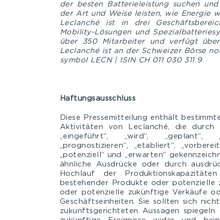
der besten Batterieleistung suchen und
der Art und Weise leisten, wie Energie w
Leclanché ist in drei Geschäftsbereic
Mobility-Lösungen und Spezialbatteries
über 350 Mitarbeiter und verfügt über
Leclanché ist an der Schweizer Börse not
symbol LECN | ISIN CH 011 030 311 9
Haftungsausschluss
Diese Pressemitteilung enthält bestimmt
Aktivitäten von Leclanché, die durch B
„eingeführt“, „wird“, „geplant“, „
„prognostizieren“, „etabliert“, „vorberei
„potenziell“ und „erwarten“ gekennzeich
ähnliche Ausdrücke oder durch ausdrück
Hochlauf der Produktionskapazität
bestehender Produkte oder potenzielle 
oder potenzielle zukünftige Verkäufe o
Geschäftseinheiten. Sie sollten sich nic
zukunftsgerichteten Aussagen spiegeln 