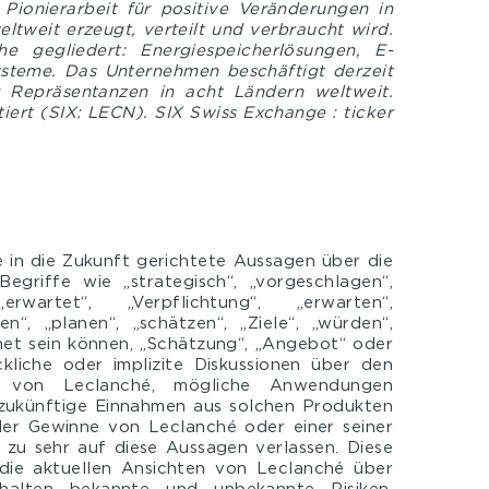
 Pionierarbeit für positive Veränderungen in
eltweit erzeugt, verteilt und verbraucht wird.
he gegliedert: Energiespeicherlösungen, E-
ysteme. Das Unternehmen beschäftigt derzeit
 Repräsentanzen in acht Ländern weltweit.
iert (SIX: LECN). SIX Swiss Exchange : ticker
e in die Zukunft gerichtete Aussagen über die
egriffe wie „strategisch“, „vorgeschlagen“,
erwartet“, „Verpflichtung“, „erwarten“,
ten“, „planen“, „schätzen“, „Ziele“, „würden“,
net sein können, „Schätzung“, „Angebot“ oder
liche oder implizite Diskussionen über den
en von Leclanché, mögliche Anwendungen
zukünftige Einnahmen aus solchen Produkten
der Gewinne von Leclanché oder einer seiner
ht zu sehr auf diese Aussagen verlassen. Diese
die aktuellen Ansichten von Leclanché über