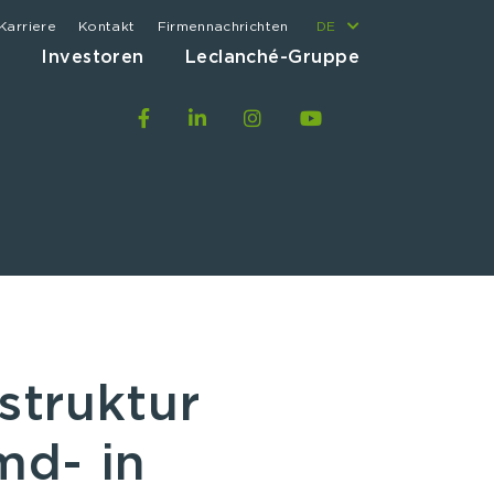
Karriere
Kontakt
Firmennachrichten
DE
t
Investoren
Leclanché-Gruppe
struktur
md- in