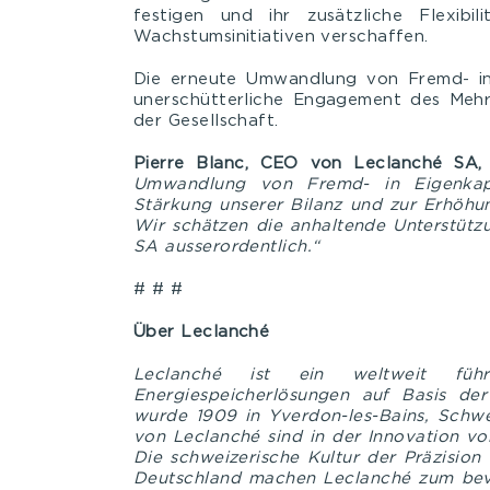
festigen und ihr zusätzliche Flexibil
Wachstumsinitiativen verschaffen.
Die erneute Umwandlung von Fremd- in 
unerschütterliche Engagement des Mehr
der Gesellschaft.
Pierre Blanc, CEO von Leclanché SA, e
Umwandlung von Fremd- in Eigenkapit
Stärkung unserer Bilanz und zur Erhöhung
Wir schätzen die anhaltende Unterstütz
SA ausserordentlich.“
# # #
Über Leclanché
Leclanché ist ein weltweit führ
Energiespeicherlösungen auf Basis der 
wurde 1909 in Yverdon-les-Bains, Schwe
von Leclanché sind in der Innovation vo
Die schweizerische Kultur der Präzision
Deutschland machen Leclanché zum bevo