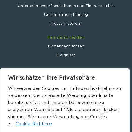
Unternehmenspräsentationen und Finanzberichte
Unternehmensführung
Pressemitteilung
Firmennachrichten
Firmennachrichten
Ereignisse
Wir schätzen Ihre Privatsphäre
Wir verwenden Cookies, um Ihr Browsing-Erlebnis zu
Leclanché SA © 2024
verbessern, personalisierte Werbung oder Inhalte
Website by
Wavemind.ch
bereitzustellen und unseren Datenverkehr zu
Impressum
analysieren. Wenn Sie auf "Alle akzeptieren" klicken,
Verantwortlich
stimmen Sie unserer Verwendung von Cookies
zu.
Cookie-Richtlinie
Datenschutzrichtlinie