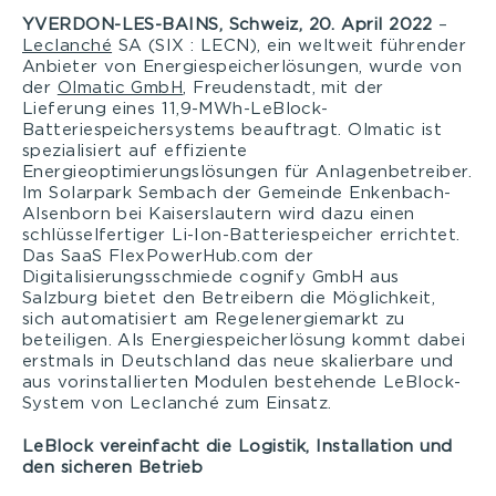
YVERDON-LES-BAINS, Schweiz, 20. April 2022
–
Leclanché
SA (SIX : LECN), ein weltweit führender
Anbieter von Energiespeicherlösungen, wurde von
der
Olmatic GmbH
, Freudenstadt, mit der
Lieferung eines 11,9-MWh-LeBlock-
Batteriespeichersystems beauftragt. Olmatic ist
spezialisiert auf effiziente
Energieoptimierungslösungen für Anlagenbetreiber.
Im Solarpark Sembach der Gemeinde Enkenbach-
Alsenborn bei Kaiserslautern wird dazu einen
schlüsselfertiger Li-Ion-Batteriespeicher errichtet.
Das SaaS FlexPowerHub.com der
Digitalisierungsschmiede cognify GmbH aus
Salzburg bietet den Betreibern die Möglichkeit,
sich automatisiert am Regelenergiemarkt zu
beteiligen. Als Energiespeicherlösung kommt dabei
erstmals in Deutschland das neue skalierbare und
aus vorinstallierten Modulen bestehende LeBlock-
System von Leclanché zum Einsatz.
LeBlock vereinfacht die Logistik, Installation und
den sicheren Betrieb