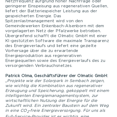
Netzfrequenz aufgrund hoher Nachfrage oder
geringerer Einspeisung aus regenerativen Quellen,
liefert der Batteriespeicher Leistung aus der
gespeicherten Energie. Das
Spitzenlastmanagement wird von den
Gemeindewerken Enkenbach-Alsenborn mit dem
vorgelagerten Netz der Pfalzwerke betrieben
.
Übergreifend schafft die Olmatic GmbH mit einer
KI-gestützten Software die maximale Transparenz
des Energieverlaufs und liefert eine gezielte
Vorhersage über die zu erwartende
Energieproduktion aus regenerativen
Energiequellen sowie des Energieverlaufs des zu
versorgenden Verbrauchsnetzes.
Patrick Olma, Geschäftsführer der Olmatic GmbH:
„Projekte wie der Solarpark in Sembach zeigen,
wie wichtig die Kombination aus regenerativer
Erzeugung und Speicherung, gekoppelt mit einem
intelligenten Energiemanagementsystem, zur
wirtschaftlichen Nutzung der Energie für die
Zukunft wird. Ein zentraler Baustein auf dem Weg
in eine CO
-freie Energieversorgung. Für uns als
2
Full-Service-Provider ist es wichtig, eine