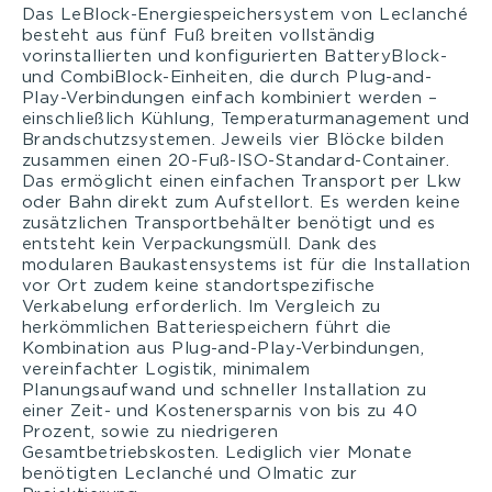
Das LeBlock-Energiespeichersystem von Leclanché
besteht aus fünf Fuß breiten vollständig
vorinstallierten und konfigurierten BatteryBlock-
und CombiBlock-Einheiten, die durch Plug-and-
Play-Verbindungen einfach kombiniert werden –
einschließlich Kühlung, Temperaturmanagement und
Brandschutzsystemen. Jeweils vier Blöcke bilden
zusammen einen 20-Fuß-ISO-Standard-Container.
Das ermöglicht einen einfachen Transport per Lkw
oder Bahn direkt zum Aufstellort. Es werden keine
zusätzlichen Transportbehälter benötigt und es
entsteht kein Verpackungsmüll. Dank des
modularen Baukastensystems ist für die Installation
vor Ort zudem keine standortspezifische
Verkabelung erforderlich. Im Vergleich zu
herkömmlichen Batteriespeichern führt die
Kombination aus Plug-and-Play-Verbindungen,
vereinfachter Logistik, minimalem
Planungsaufwand und schneller Installation zu
einer Zeit- und Kostenersparnis von bis zu 40
Prozent, sowie zu niedrigeren
Gesamtbetriebskosten. Lediglich vier Monate
benötigten Leclanché und Olmatic zur