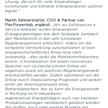
Lösung, die sich für viele Anwendungen
kommunaler und kleinerer Energieanbieter optimal
eignet.“
Martin Simmerstatter, COO & Partner von
FlexPowerHub, ergänzt:
„Wir als Software-as-a-
Service-Anbieter wollen erneuerbaren
Erzeugungsanlagen wie dem Solarpark Sembach
den Markteintritt in den sehr komplexen
Regelenergiemarkt erleichtern. Indem wir die
komplette Vermarktung automatisieren ist kein
energiewirtschaftliches Know-how mehr
notwendig – dies senkt die Markteintrittsbarriere
enorm. In Kombination mit einem innovativen
Speicher von Leclanché können Erlöse am
negativen sowie am positiven Regelenergiemarkt
erwirtschaftet werden. Zudem optimieren wir die
Erlöse durch DeepLearning-Prognosen und senken
somit die Amortisationszeit eines
Batteriespeichers. Nur so kann die Energiewende
in Richtung nicht-steuerbarer,
regenerativer Energieträgern auch von kleineren
Produktionsanlagen netzdienlich gestützt werden.
Wir hoffen, noch viele weitere Projekte mit