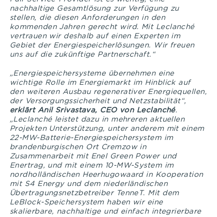
nachhaltige Gesamtlösung zur Verfügung zu
stellen, die diesen Anforderungen in den
kommenden Jahren gerecht wird. Mit Leclanché
vertrauen wir deshalb auf einen Experten im
Gebiet der Energiespeicherlösungen. Wir freuen
uns auf die zukünftige Partnerschaft.“
„Energiespeichersysteme übernehmen eine
wichtige Rolle im Energiemarkt im Hinblick auf
den weiteren Ausbau regenerativer Energiequellen,
der Versorgungssicherheit und Netzstabilität“,
erklärt Anil Srivastava, CEO von Leclanché
.
„Leclanché leistet dazu in mehreren aktuellen
Projekten Unterstützung, unter anderem mit einem
22-MW-Batterie-Energiespeichersystem im
brandenburgischen Ort Cremzow in
Zusammenarbeit mit Enel Green Power und
Enertrag, und mit einem 10-MW-System im
nordholländischen Heerhugowaard in Kooperation
mit S4 Energy und dem niederländischen
Übertragungsnetzbetreiber TenneT. Mit dem
LeBlock-Speichersystem haben wir eine
skalierbare, nachhaltige und einfach integrierbare