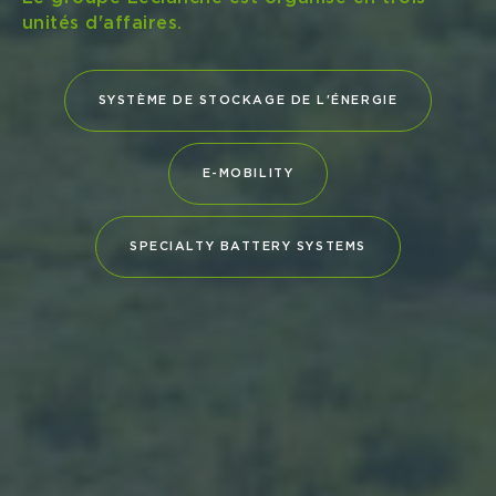
Lloyd’s Register et Bureau Veritas
confirment que le Navius MRS-3 répond aux
normes les plus strictes en matière de
sécurité et de performance Ces
homologations illustrent l...
TÉLÉCHARGER (PDF)
LIRE ACTUALITÉS