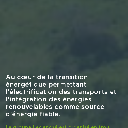
Actualités
lun Juin 16
Leclanché reçoit les certificats
d’homologation de type de
Lloyd’s Register et de Bureau
Veritas pour son système de racks
marins Navius MRS-3